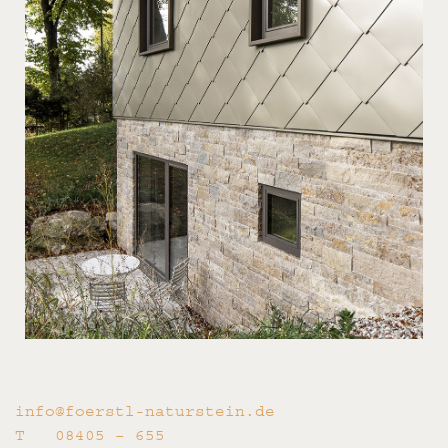
info@foerstl-naturstein.de
T 08405 – 655