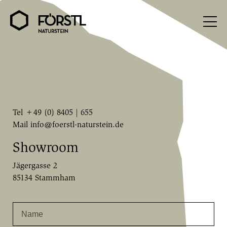
Tel +49 (0) 8405 | 655
Mail info@foerstl-naturstein.de
Showroom
Jägergasse 2
85134 Stammham